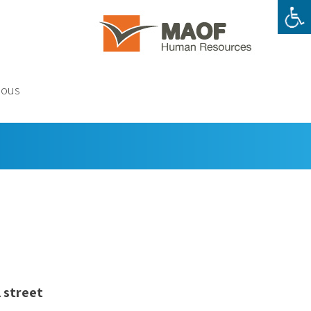
nous
 street