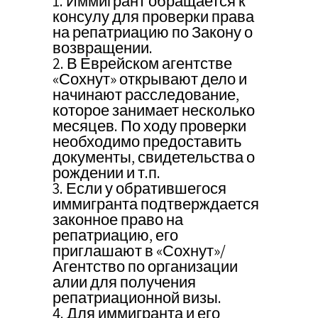
1. Иммигрант обращается к
консулу для проверки права
на репатриацию по Закону о
возвращении.
2. В Еврейском агентстве
«Сохнут» открывают дело и
начинают расследование,
которое занимает несколько
месяцев. По ходу проверки
необходимо предоставить
документы, свидетельства о
рождении и т.п.
3. Если у обратившегося
иммигранта подтверждается
законное право на
репатриацию, его
приглашают в «Сохнут»/
Агентство по организации
алии для получения
репатриационной визы.
4. Для иммигранта и его